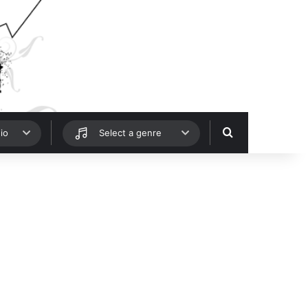
Hledat
io
Select a genre