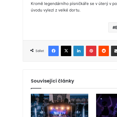
Kromě legendárního písničkáře se v úterý v poř
úvodu vylezl z velké dortu.
Facebook
X
LinkedIn
Pinterest
Reddit
Sdílet
Související články