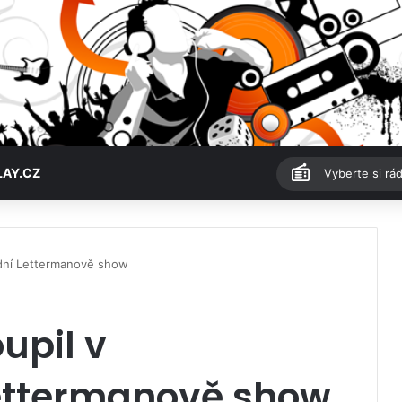
LAY.CZ
Vyberte si rád
ední Lettermanově show
upil v
ettermanově show