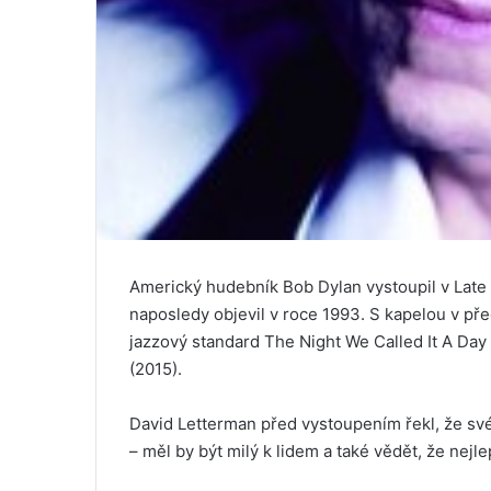
Americký hudebník Bob Dylan vystoupil v Late
naposledy objevil v roce 1993. S kapelou v p
jazzový standard The Night We Called It A Day
(2015).
David Letterman před vystoupením řekl, že své
– měl by být milý k lidem a také vědět, že nej