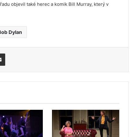
adu objevil také herec a komik Bill Murray, který v
Bob Dylan
Share via Email