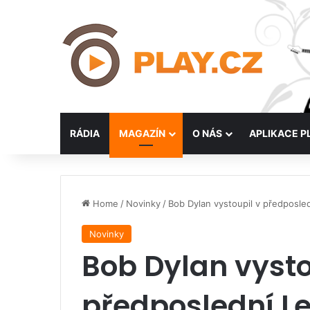
RÁDIA
MAGAZÍN
O NÁS
APLIKACE P
Home
/
Novinky
/
Bob Dylan vystoupil v předposl
Novinky
Bob Dylan vysto
předposlední L