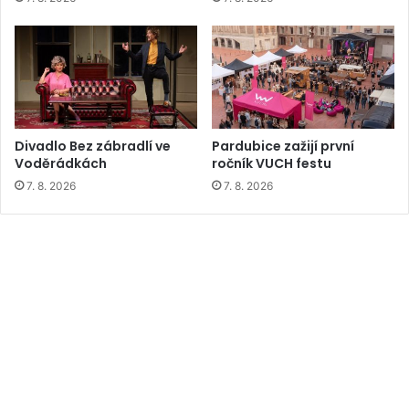
Divadlo Bez zábradlí ve
Pardubice zažijí první
Voděrádkách
ročník VUCH festu
7. 8. 2026
7. 8. 2026