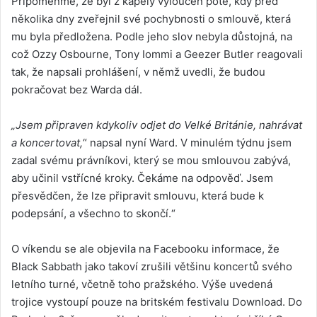
Připomeňme, že byl z kapely vyloučen poté, kdy před
několika dny zveřejnil své pochybnosti o smlouvě, která
mu byla předložena. Podle jeho slov nebyla důstojná, na
což Ozzy Osbourne, Tony Iommi a Geezer Butler reagovali
tak, že napsali prohlášení, v němž uvedli, že budou
pokračovat bez Warda dál.
„Jsem připraven kdykoliv odjet do Velké Británie, nahrávat
a koncertovat,
“ napsal nyní Ward. V minulém týdnu jsem
zadal svému právníkovi, který se mou smlouvou zabývá,
aby učinil vstřícné kroky. Čekáme na odpověď. Jsem
přesvědčen, že lze připravit smlouvu, která bude k
podepsání, a všechno to skončí.“
O víkendu se ale objevila na Facebooku informace, že
Black Sabbath jako takoví zrušili většinu koncertů svého
letního turné, včetně toho pražského. Výše uvedená
trojice vystoupí pouze na britském festivalu Download. Do