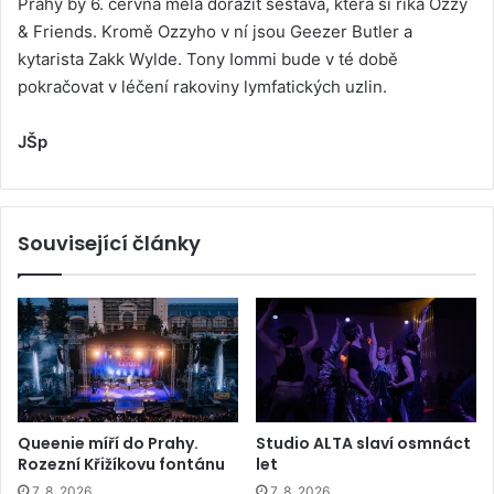
Prahy by 6. června měla dorazit sestava, která si říká Ozzy
& Friends. Kromě Ozzyho v ní jsou Geezer Butler a
kytarista Zakk Wylde. Tony Iommi bude v té době
pokračovat v léčení rakoviny lymfatických uzlin.
JŠp
Související články
Queenie míří do Prahy.
Studio ALTA slaví osmnáct
Rozezní Křižíkovu fontánu
let
7. 8. 2026
7. 8. 2026