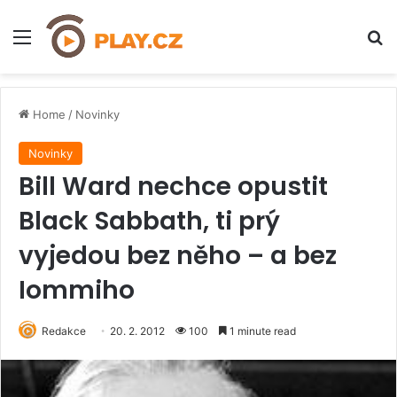
Menu
H
Home
/
Novinky
Novinky
Bill Ward nechce opustit
Black Sabbath, ti prý
vyjedou bez něho – a bez
Iommiho
Redakce
20. 2. 2012
100
1 minute read