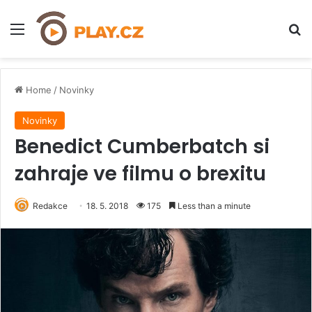
Menu
H
Home
/
Novinky
Novinky
Benedict Cumberbatch si
zahraje ve filmu o brexitu
Redakce
18. 5. 2018
175
Less than a minute