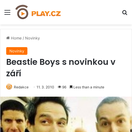
Menu
H
Home
/
Novinky
Novinky
Beastie Boys s novinkou v
září
Redakce
11. 3. 2010
96
Less than a minute