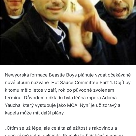
Newyorská formace Beastie Boys plánuje vydat očekávané
nové album nazvané Hot Sauce Committee Part 1. Dojít by
k tomu mělo letos v září, rok po původně zvoleném
termínu. Důvodem odkladu byla léčba rapera Adama
Yaucha, který vystupuje jako MCA. Nyní je už zdravý a
kapela může mít další plány.
„Cítím se už lépe, ale celá ta záležitost s rakovinou a
operací mě velmi ovlivnila. Pomalu teď získávám novou