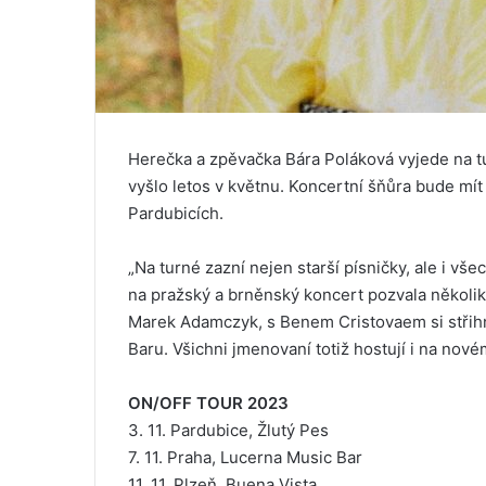
Herečka a zpěvačka Bára Poláková vyjede na 
vyšlo letos v květnu. Koncertní šňůra bude mít
Pardubicích.
„Na turné zazní nejen starší písničky, ale i vš
na pražský a brněnský koncert pozvala několik 
Marek Adamczyk, s Benem Cristovaem si stři
Baru. Všichni jmenovaní totiž hostují i na nov
ON/OFF TOUR 2023
3. 11. Pardubice, Žlutý Pes
7. 11. Praha, Lucerna Music Bar
11. 11. Plzeň, Buena Vista