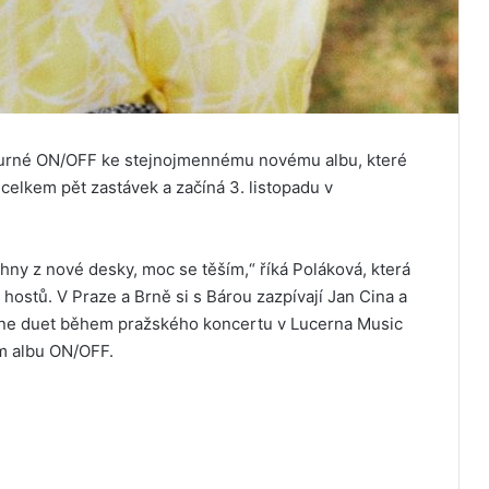
turné ON/OFF ke stejnojmennému novému albu, které
 celkem pět zastávek a začíná 3. listopadu v
echny z nové desky, moc se těším,“ říká Poláková, která
hostů. V Praze a Brně si s Bárou zazpívají Jan Cina a
hne duet během pražského koncertu v Lucerna Music
ém albu ON/OFF.