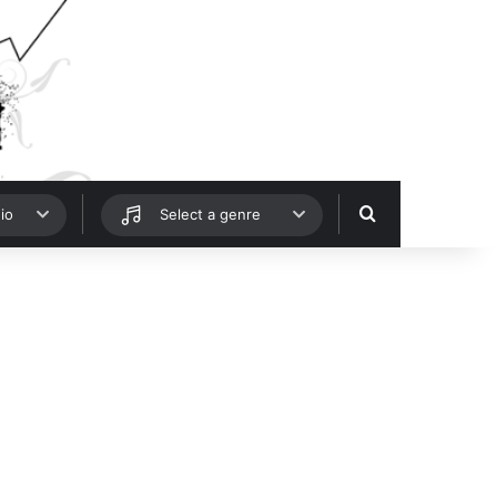
Hledat
io
Select a genre