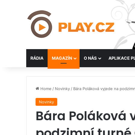
RÁDIA
MAGAZÍN
O NÁS
APLIKACE P
Home
/
Novinky
/
Bára Poláková vyjede na podzim
Novinky
Bára Poláková 
podzimní turné