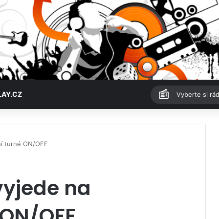
LAY.CZ
Vyberte si rád
ní turné ON/OFF
vyjede na
 ON/OFF