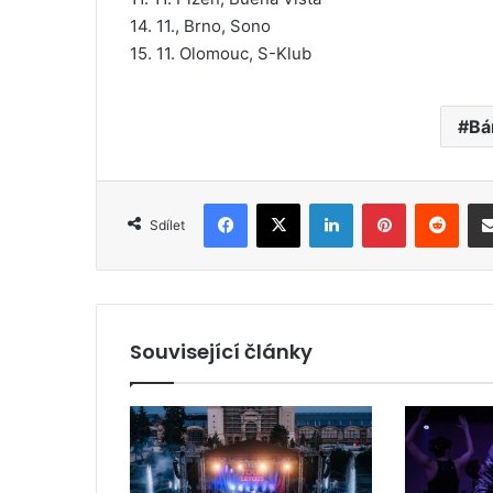
14. 11., Brno, Sono
15. 11. Olomouc, S-Klub
Bá
Facebook
X
LinkedIn
Pinterest
Reddit
Sdílet
Související články