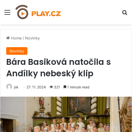
Menu
H
Home
/
Novinky
Novinky
Bára Basiková natočila s
Andílky nebeský klip
jsk
27. 11. 2024
321
1 minute read