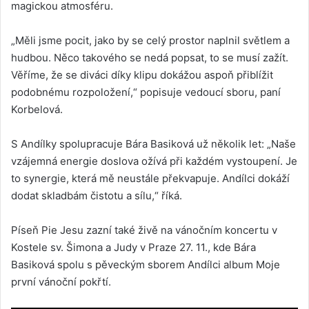
magickou atmosféru.
„Měli jsme pocit, jako by se celý prostor naplnil světlem a
hudbou. Něco takového se nedá popsat, to se musí zažít.
Věříme, že se diváci díky klipu dokážou aspoň přiblížit
podobnému rozpoložení,“ popisuje vedoucí sboru, paní
Korbelová.
S Andílky spolupracuje Bára Basiková už několik let: „Naše
vzájemná energie doslova ožívá při každém vystoupení. Je
to synergie, která mě neustále překvapuje. Andílci dokáží
dodat skladbám čistotu a sílu,“ říká.
Píseň Pie Jesu zazní také živě na vánočním koncertu v
Kostele sv. Šimona a Judy v Praze 27. 11., kde Bára
Basiková spolu s pěveckým sborem Andílci album Moje
první vánoční pokřtí.