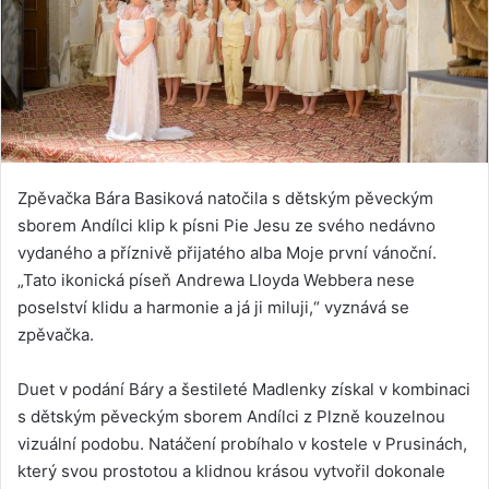
Zpěvačka Bára Basiková natočila s dětským pěveckým
sborem Andílci klip k písni Pie Jesu ze svého nedávno
vydaného a příznivě přijatého alba Moje první vánoční.
„Tato ikonická píseň Andrewa Lloyda Webbera nese
poselství klidu a harmonie a já ji miluji,“ vyznává se
zpěvačka.
Duet v podání Báry a šestileté Madlenky získal v kombinaci
s dětským pěveckým sborem Andílci z Plzně kouzelnou
vizuální podobu. Natáčení probíhalo v kostele v Prusinách,
který svou prostotou a klidnou krásou vytvořil dokonale