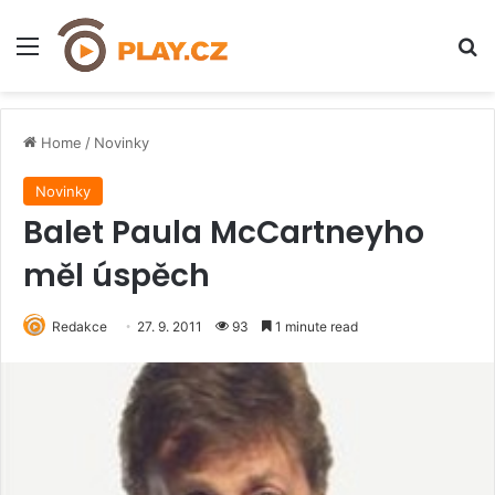
Menu
H
Home
/
Novinky
Novinky
Balet Paula McCartneyho
měl úspěch
Redakce
27. 9. 2011
93
1 minute read