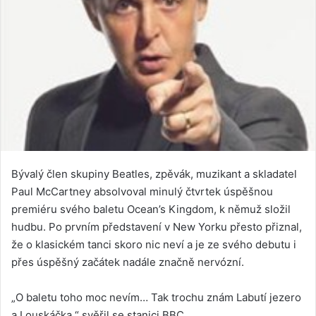
Bývalý člen skupiny Beatles, zpěvák, muzikant a skladatel
Paul McCartney absolvoval minulý čtvrtek úspěšnou
premiéru svého baletu Ocean’s Kingdom, k němuž složil
hudbu. Po prvním představení v New Yorku přesto přiznal,
že o klasickém tanci skoro nic neví a je ze svého debutu i
přes úspěšný začátek nadále značně nervózní.
„O baletu toho moc nevím… Tak trochu znám Labutí jezero
a Louskáčka,“ svěřil se stanici BBC.