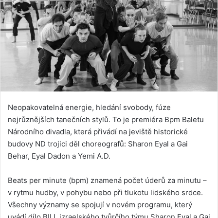
Neopakovatelná energie, hledání svobody, fúze
nejrůznějších tanečních stylů. To je premiéra Bpm Baletu
Národního divadla, která přivádí na jeviště historické
budovy ND trojici děl choreografů: Sharon Eyal a Gai
Behar, Eyal Dadon a Yemi A.D.
Beats per minute (bpm) znamená počet úderů za minutu –
v rytmu hudby, v pohybu nebo při tlukotu lidského srdce.
Všechny významy se spojují v novém programu, který
uvádí dílo BILL izraelského tvůrčího týmu Sharon Eyal a Gai