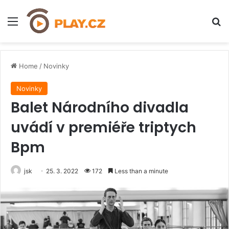
Menu
H
Home
/
Novinky
Novinky
Balet Národního divadla
uvádí v premiéře triptych
Bpm
jsk
25. 3. 2022
172
Less than a minute