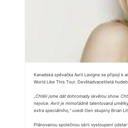
Kanadská zpěvačka Avril Lavigne se připojí k a
World Like This Tour. Devětadvacetiletá hudeb
„Chtěli jsme dát dohromady skvělou show. Chtě
nejvíce. Avril je mimořádně talentovaná uměl
extra speciálního,“
uvedl člen skupiny Brian Litt
Plánovanou společnou sérii vystoupení odstart