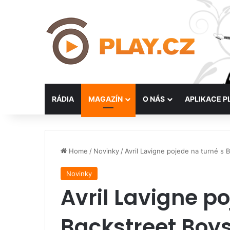
RÁDIA
MAGAZÍN
O NÁS
APLIKACE P
Home
/
Novinky
/
Avril Lavigne pojede na turné s 
Novinky
Avril Lavigne p
Backstreet Boy