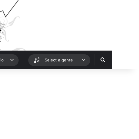
Hledat
io
Select a genre