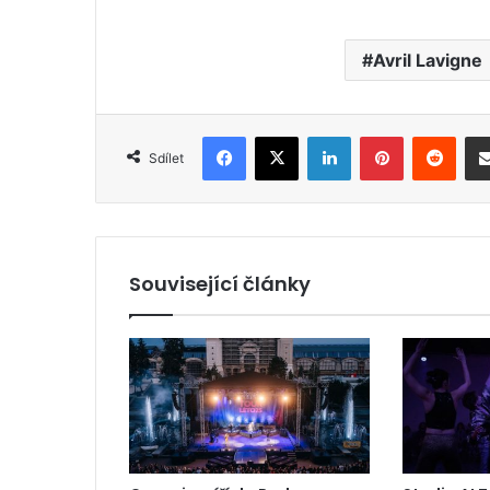
Avril Lavigne
Facebook
X
LinkedIn
Pinterest
Reddit
Sdílet
Související články