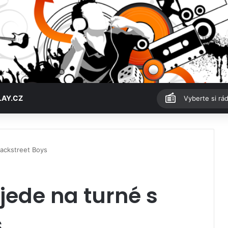
LAY.CZ
Vyberte si rád
Backstreet Boys
ojede na turné s
s