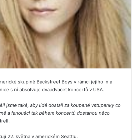
merické skupině Backstreet Boys v rámci jejího In a
nice s ní absolvuje dvaadvacet koncertů v USA.
li jsme také, aby lidé dostali za koupené vstupenky co
kyně a fanoušci tak během koncertů dostanou něco
rell.
ují 22. května v americkém Seattlu.