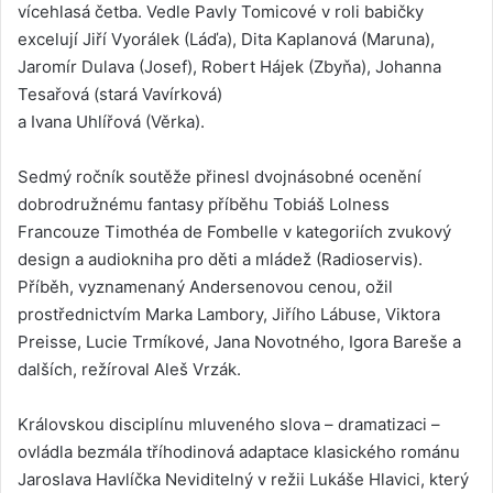
vícehlasá četba. Vedle Pavly Tomicové v roli babičky
excelují Jiří Vyorálek (Láďa), Dita Kaplanová (Maruna),
Jaromír Dulava (Josef), Robert Hájek (Zbyňa), Johanna
Tesařová (stará Vavírková)
a Ivana Uhlířová (Věrka).
Sedmý ročník soutěže přinesl dvojnásobné ocenění
dobrodružnému fantasy příběhu Tobiáš Lolness
Francouze Timothéa de Fombelle v kategoriích zvukový
design a audiokniha pro děti a mládež (Radioservis).
Příběh, vyznamenaný Andersenovou cenou, ožil
prostřednictvím Marka Lambory, Jiřího Lábuse, Viktora
Preisse, Lucie Trmíkové, Jana Novotného, Igora Bareše a
dalších, režíroval Aleš Vrzák.
Královskou disciplínu mluveného slova – dramatizaci –
ovládla bezmála tříhodinová adaptace klasického románu
Jaroslava Havlíčka Neviditelný v režii Lukáše Hlavici, který