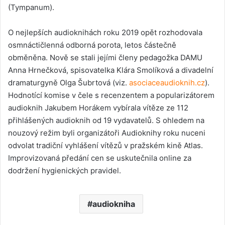
(Tympanum).
O nejlepších audioknihách roku 2019 opět rozhodovala
osmnáctičlenná odborná porota, letos částečně
obměněna. Nově se stali jejími členy pedagožka DAMU
Anna Hrnečková, spisovatelka Klára Smolíková a divadelní
dramaturgyně Olga Šubrtová (viz.
asociaceaudioknih.cz
).
Hodnotící komise v čele s recenzentem a popularizátorem
audioknih Jakubem Horákem vybírala vítěze ze 112
přihlášených audioknih od 19 vydavatelů. S ohledem na
nouzový režim byli organizátoři Audioknihy roku nuceni
odvolat tradiční vyhlášení vítězů v pražském kině Atlas.
Improvizovaná předání cen se uskutečnila online za
dodržení hygienických pravidel.
audiokniha