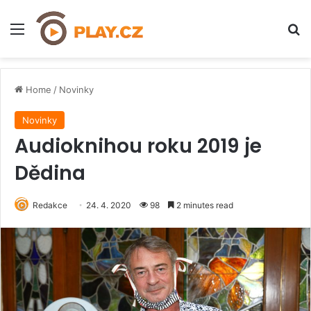
Menu
H
Home
/
Novinky
Novinky
Audioknihou roku 2019 je
Dědina
Redakce
24. 4. 2020
98
2 minutes read