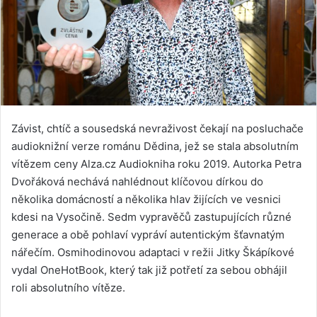
Závist, chtíč a sousedská nevraživost čekají na posluchače
audioknižní verze románu Dědina, jež se stala absolutním
vítězem ceny Alza.cz Audiokniha roku 2019. Autorka Petra
Dvořáková nechává nahlédnout klíčovou dírkou do
několika domácností a několika hlav žijících ve vesnici
kdesi na Vysočině. Sedm vypravěčů zastupujících různé
generace a obě pohlaví vypráví autentickým šťavnatým
nářečím. Osmihodinovou adaptaci v režii Jitky Škápíkové
vydal OneHotBook, který tak již potřetí za sebou obhájil
roli absolutního vítěze.