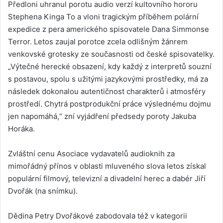
Předloni uhranul porotu audio verzí kultovního hororu
Stephena Kinga To a vloni tragickým příběhem polární
expedice z pera amerického spisovatele Dana Simmonse
Terror. Letos zaujal porotce zcela odlišným žánrem
venkovské grotesky ze současnosti od české spisovatelky.
„Výtečné herecké obsazení, kdy každý z interpretů souzní
s postavou, spolu s užitými jazykovými prostředky, má za
následek dokonalou autentičnost charakterů i atmosféry
prostředí. Chytrá postprodukční práce výslednému dojmu
jen napomáhá,“ zní vyjádření předsedy poroty Jakuba
Horáka.
Zvláštní cenu Asociace vydavatelů audioknih za
mimořádný přínos v oblasti mluveného slova letos získal
populární filmový, televizní a divadelní herec a dabér Jiří
Dvořák (na snímku).
Dědina Petry Dvořákové zabodovala též v kategorii