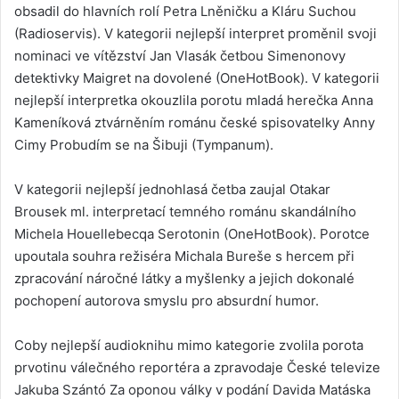
obsadil do hlavních rolí Petra Lněničku a Kláru Suchou
(Radioservis). V kategorii nejlepší interpret proměnil svoji
nominaci ve vítězství Jan Vlasák četbou Simenonovy
detektivky Maigret na dovolené (OneHotBook). V kategorii
nejlepší interpretka okouzlila porotu mladá herečka Anna
Kameníková ztvárněním románu české spisovatelky Anny
Cimy Probudím se na Šibuji (Tympanum).
V kategorii nejlepší jednohlasá četba zaujal Otakar
Brousek ml. interpretací temného románu skandálního
Michela Houellebecqa Serotonin (OneHotBook). Porotce
upoutala souhra režiséra Michala Bureše s hercem při
zpracování náročné látky a myšlenky a jejich dokonalé
pochopení autorova smyslu pro absurdní humor.
Coby nejlepší audioknihu mimo kategorie zvolila porota
prvotinu válečného reportéra a zpravodaje České televize
Jakuba Szántó Za oponou války v podání Davida Matáska