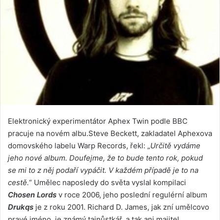
Elektronický experimentátor Aphex Twin podle BBC
pracuje na novém albu.Steve Beckett, zakladatel Aphexova
domovského labelu Warp Records, řekl: „
Určitě vydáme
jeho nové album. Doufejme, že to bude tento rok, pokud
se mi to z něj podaří vypáčit. V každém případě je to na
cestě.
“ Umělec naposledy do světa vyslal kompilaci
Chosen Lords
v roce 2006, jeho poslední regulérní album
Drukqs
je z roku 2001. Richard D. James, jak zní umělcovo
pravé jméno, je známý tajnůstkář, a tak ani majitel