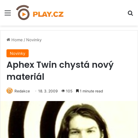
Menu
H
Home
/
Novinky
Novinky
Aphex Twin chystá nový
materiál
Redakce
18. 3. 2009
105
1 minute read