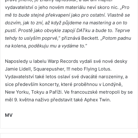
vydavatelství o jeho novém materiálu neví skoro nic. „
Pro
mě to bude stejné překvapení jako pro ostatní. Vlastně se
dozvím, jak to zní, až když půjdeme na mastering a on to
pustí. Prostě jako obvykle zapojí DATku a bude to. Teprve
tehdy to uslyším poprvé,
“ přiznává Beckett. „
Potom padnu
na kolena, poděkuju mu a vydáme to.
“
Naposledy u labelu Warp Records vydali své nové desky
Jamie Lidell, Squarepusher, !!! nebo Flying Lotus.
Vydavatelství také letos oslaví své dvacáté narozeniny, a
sice především koncerty, které proběhnou v Londýně,
New Yorku, Tokyu a Paříži. Ve francouzské metropoli by se
měl 9. května naživo představit také Aphex Twin.
MV