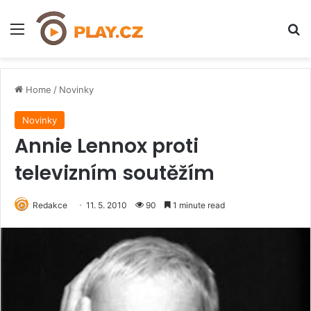
Menu
H
Home
/
Novinky
Novinky
Annie Lennox proti
televizním soutěžím
Redakce
11. 5. 2010
90
1 minute read