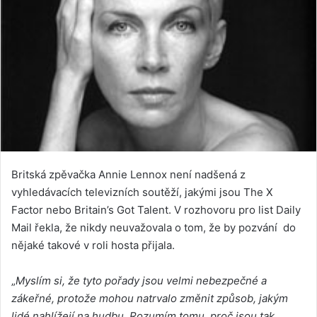
Britská zpěvačka Annie Lennox není nadšená z
vyhledávacích televizních soutěží, jakými jsou The X
Factor nebo Britain’s Got Talent. V rozhovoru pro list Daily
Mail řekla, že nikdy neuvažovala o tom, že by pozvání do
nějaké takové v roli hosta přijala.
„
Myslím si, že tyto pořady jsou velmi nebezpečné a
zákeřné, protože mohou natrvalo změnit způsob, jakým
lidé nahlížejí na hudbu. Rozumím tomu, proč jsou tak