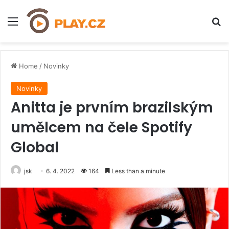
Menu
H
Home
/
Novinky
Novinky
Anitta je prvním brazilským
umělcem na čele Spotify
Global
jsk
6. 4. 2022
164
Less than a minute