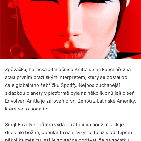
Zpěvačka, herečka a tanečnice Anitta se na konci března
stala prvním brazilským interpretem, který se dostal do
čele globálního žebříčku Spotify. Nejposlouchanější
skladbou planety v platformě byla na několik dnů její píseň
Envolver. Anitta je zároveň první ženou z Latinské Ameriky,
které se to podařilo.
Singl Envolver přitom vydala už loni na podzim. Jak je
dnes ale běžné, popularita nahrávky roste až s odstupem
několika měsíců. Asi je zbytečné dodávat, že na začátku