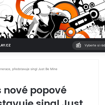
LAY.CZ
Vyberte si rád
nerace, představuje singl Just Be Mine
s nové popové
tavuje singl Just