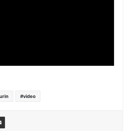
urin
video
Share via Email