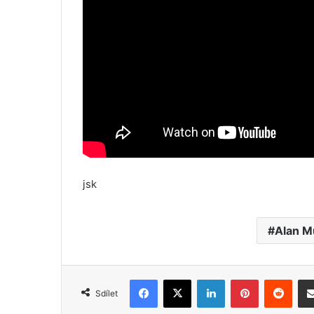
jsk
Alan M
Facebook
X
LinkedIn
Pinterest
Reddit
Sdílet