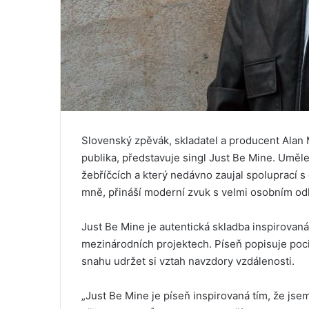
Slovenský zpěvák, skladatel a producent Alan 
publika, představuje singl Just Be Mine. Uměl
žebříčcích a který nedávno zaujal spoluprací
mně, přináší moderní zvuk s velmi osobním o
Just Be Mine je autentická skladba inspirovan
mezinárodních projektech. Píseň popisuje poc
snahu udržet si vztah navzdory vzdálenosti.
„Just Be Mine je píseň inspirovaná tím, že jse