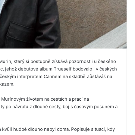
Murin, který si postupně získává pozornost i u českého
ec, jehož debutové album Trueself bodovalo i v českých
 s českým interpretem Cannem na skladbě Zůstáváš na
dkazem.
á Murinovým životem na cestách a prací na
ity po návratu z dlouhé cesty, boj s časovým posunem a
m kvůli hudbě dlouho nebyl doma. Popisuje situaci, kdy