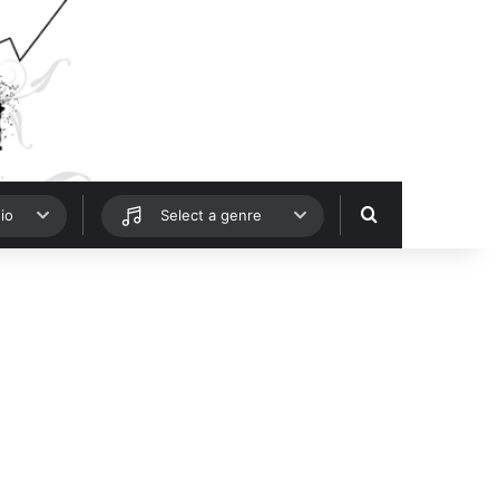
Hledat
io
Select a genre