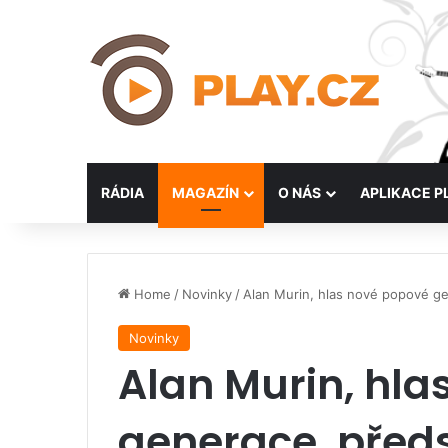
RÁDIA
MAGAZÍN
O NÁS
APLIKACE P
Home
/
Novinky
/
Alan Murin, hlas nové popové ge
Novinky
Alan Murin, hla
generace, předs