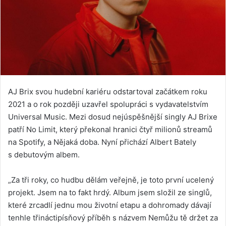
AJ Brix svou hudební kariéru odstartoval začátkem roku
2021 a o rok později uzavřel spolupráci s vydavatelstvím
Universal Music. Mezi dosud nejúspěšnější singly AJ Brixe
patří No Limit, který překonal hranici čtyř milionů streamů
na Spotify, a Nějaká doba. Nyní přichází Albert Bately
s debutovým albem.
„Za tři roky, co hudbu dělám veřejně, je toto první ucelený
projekt. Jsem na to fakt hrdý. Album jsem složil ze singlů,
které zrcadlí jednu mou životní etapu a dohromady dávají
tenhle třináctipísňový příběh s názvem Nemůžu tě držet za