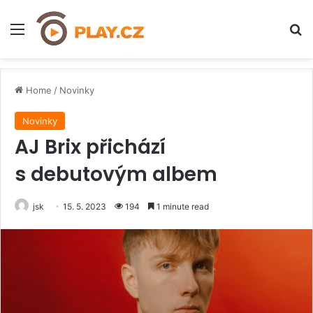
Menu
H
Home
/
Novinky
Novinky
AJ Brix přichází
s debutovým albem
jsk
15. 5. 2023
194
1 minute read