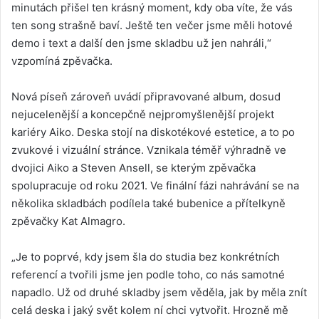
minutách přišel ten krásný moment, kdy oba víte, že vás
ten song strašně baví. Ještě ten večer jsme měli hotové
demo i text a další den jsme skladbu už jen nahráli,“
vzpomíná zpěvačka.
Nová píseň zároveň uvádí připravované album, dosud
nejucelenější a koncepčně nejpromyšlenější projekt
kariéry Aiko. Deska stojí na diskotékové estetice, a to po
zvukové i vizuální stránce. Vznikala téměř výhradně ve
dvojici Aiko a Steven Ansell, se kterým zpěvačka
spolupracuje od roku 2021. Ve finální fázi nahrávání se na
několika skladbách podílela také bubenice a přítelkyně
zpěvačky Kat Almagro.
„Je to poprvé, kdy jsem šla do studia bez konkrétních
referencí a tvořili jsme jen podle toho, co nás samotné
napadlo. Už od druhé skladby jsem věděla, jak by měla znít
celá deska i jaký svět kolem ní chci vytvořit. Hrozně mě