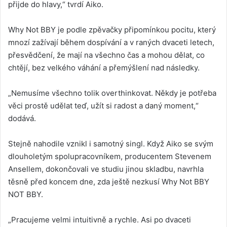
přijde do hlavy,“ tvrdí Aiko.
Why Not BBY je podle zpěvačky připomínkou pocitu, který
mnozí zažívají během dospívání a v raných dvaceti letech,
přesvědčení, že mají na všechno čas a mohou dělat, co
chtějí, bez velkého váhání a přemýšlení nad následky.
„Nemusíme všechno tolik overthinkovat. Někdy je potřeba
věci prostě udělat teď, užít si radost a daný moment,“
dodává.
Stejně nahodile vznikl i samotný singl. Když Aiko se svým
dlouholetým spolupracovníkem, producentem Stevenem
Ansellem, dokončovali ve studiu jinou skladbu, navrhla
těsně před koncem dne, zda ještě nezkusí Why Not BBY
NOT BBY.
„Pracujeme velmi intuitivně a rychle. Asi po dvaceti