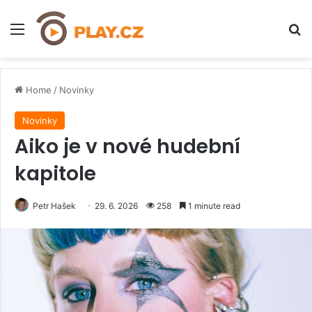
Menu
H
Home
/
Novinky
Novinky
Aiko je v nové hudební
kapitole
Petr Hašek
29. 6. 2026
258
1 minute read