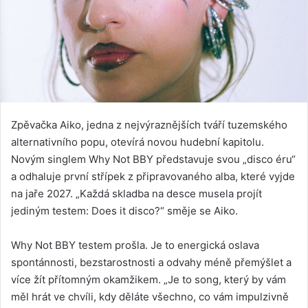
Zpěvačka Aiko, jedna z nejvýraznějších tváří tuzemského
alternativního popu, otevírá novou hudební kapitolu.
Novým singlem Why Not BBY představuje svou „disco éru“
a odhaluje první střípek z připravovaného alba, které vyjde
na jaře 2027. „Každá skladba na desce musela projít
jediným testem: Does it disco?“ směje se Aiko.
Why Not BBY testem prošla. Je to energická oslava
spontánnosti, bezstarostnosti a odvahy méně přemýšlet a
více žít přítomným okamžikem. „Je to song, který by vám
měl hrát ve chvíli, kdy děláte všechno, co vám impulzivně