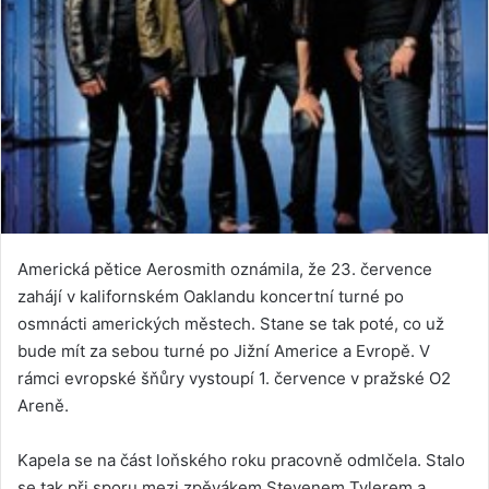
Americká pětice Aerosmith oznámila, že 23. července
zahájí v kalifornském Oaklandu koncertní turné po
osmnácti amerických městech. Stane se tak poté, co už
bude mít za sebou turné po Jižní Americe a Evropě. V
rámci evropské šňůry vystoupí 1. července v pražské O2
Areně.
Kapela se na část loňského roku pracovně odmlčela. Stalo
se tak při sporu mezi zpěvákem Stevenem Tylerem a