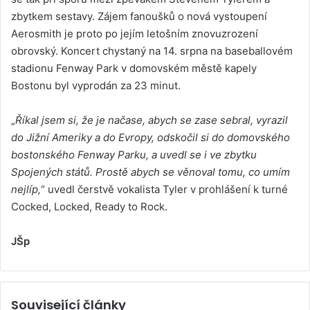
zbytkem sestavy. Zájem fanoušků o nová vystoupení
Aerosmith je proto po jejím letošním znovuzrození
obrovský. Koncert chystaný na 14. srpna na baseballovém
stadionu Fenway Park v domovském městě kapely
Bostonu byl vyprodán za 23 minut.
„
Říkal jsem si, že je načase, abych se zase sebral, vyrazil
do Jižní Ameriky a do Evropy, odskočil si do domovského
bostonského Fenway Parku, a uvedl se i ve zbytku
Spojených států. Prostě abych se věnoval tomu, co umím
nejlíp,
“ uvedl čerstvě vokalista Tyler v prohlášení k turné
Cocked, Locked, Ready to Rock.
JŠp
Související články