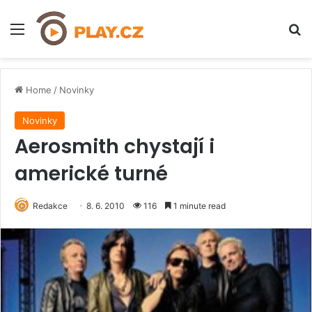
Menu
H
Home
/
Novinky
Novinky
Aerosmith chystají i
americké turné
Redakce
8. 6. 2010
116
1 minute read