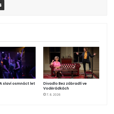
Share via Email
A slaví osmnáct let
Divadlo Bez zábradlí ve
Voděrádkách
7. 8. 2026