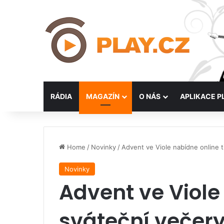
RÁDIA
MAGAZÍN
O NÁS
APLIKACE P
Home
/
Novinky
/
Advent ve Viole nabídne online t
Novinky
Advent ve Viole 
sváteční večer