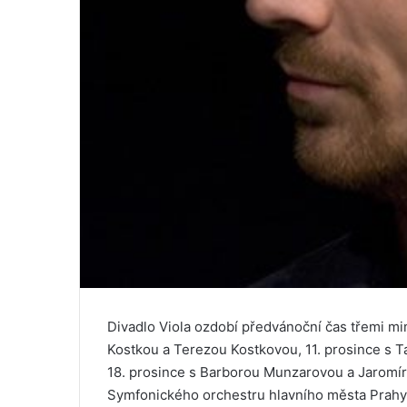
Divadlo Viola ozdobí předvánoční čas třemi m
Kostkou a Terezou Kostkovou, 11. prosince s
18. prosince s Barborou Munzarovou a Jaromí
Symfonického orchestru hlavního města Prahy