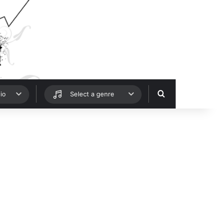
Hledat
io
Select a genre