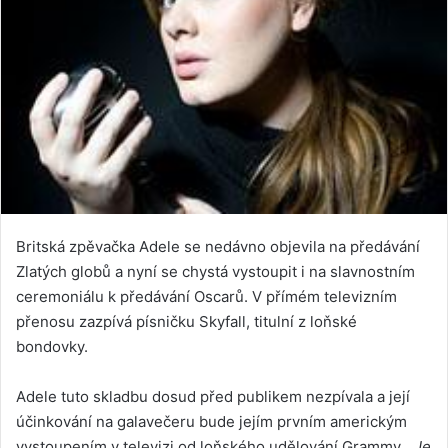
Britská zpěvačka Adele se nedávno objevila na předávání
Zlatých globů a nyní se chystá vystoupit i na slavnostním
ceremoniálu k předávání Oscarů. V přímém televizním
přenosu zazpívá písničku Skyfall, titulní z loňské
bondovky.
Adele tuto skladbu dosud před publikem nezpívala a její
účinkování na galavečeru bude jejím prvním americkým
vystoupením v televizi od loňského udělování Grammy.
„Je