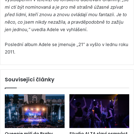
mi ctí být nominovaná a je pro mě strašně úžasné zpívat
před lidmi, kteří znovu a znovu ovládají mou fantazii. Je to
něco, co jsem nikdy nezažila, a pravděpodobně to zažiju
jen jednou,“
uvedla Adele ve vyhlášení.
Poslední album Adele se jmenuje „21“ a vyšlo v lednu roku
2011.
Související články
Queenie míří do Prahy.
Studio ALTA slaví osmnáct