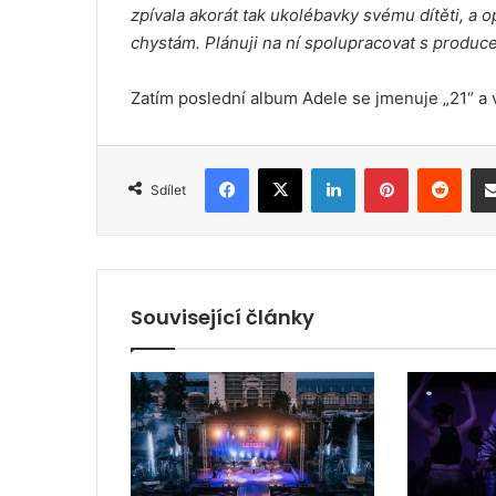
zpívala akorát tak ukolébavky svému dítěti, a 
chystám. Plánuji na ní spolupracovat s prod
Zatím poslední album Adele se jmenuje „21“ a v
Facebook
X
LinkedIn
Pinterest
Reddit
Sdílet
Související články