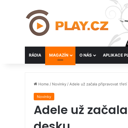
RÁDIA
MAGAZÍN
O NÁS
APLIKACE P
Home
/
Novinky
/
Adele už začala připravovat třet
Novinky
Adele už začala
desku