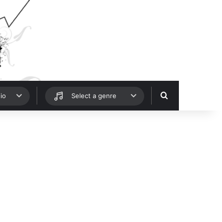
Hledat
io
Select a genre