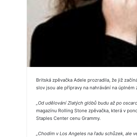
Britská zpěvačka Adele prozradila, že již začí
slov jsou ale přípravy na nahrávání na úplném 
„Od udělování Zlatých glóbů budu až po oscaro
magazínu Rolling Stone zpěvačka, která v pon
Staples Center cenu Grammy.
„Chodím v Los Angeles na řadu schůzek, ale v