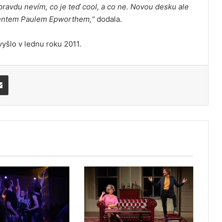
opravdu nevím, co je teď cool, a co ne. Novou desku ale
ucentem Paulem Epworthem,“
dodala.
yšlo v lednu roku 2011.
Share via Email