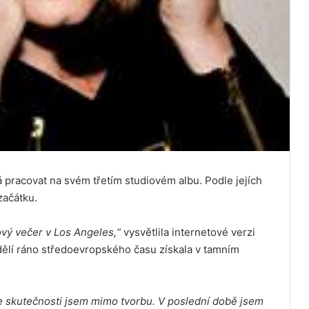
ná pracovat na svém třetím studiovém albu. Podle jejích
začátku.
vý večer v Los Angeles,“
vysvětlila internetové verzi
dělí ráno středoevropského času získala v tamním
e skutečnosti jsem mimo tvorbu. V poslední době jsem