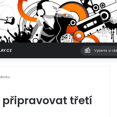
LAY.CZ
Vyberte si rád
í desku
 připravovat třetí