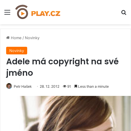
Menu
H
Home
/
Novinky
Novinky
Adele má copyright na své
jméno
Petr Hašek
28. 12. 2012
91
Less than a minute