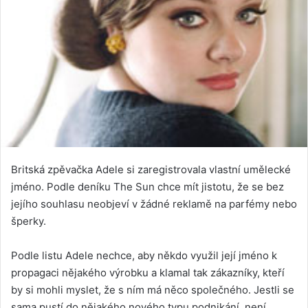
Britská zpěvačka Adele si zaregistrovala vlastní umělecké
jméno. Podle deníku The Sun chce mít jistotu, že se bez
jejího souhlasu neobjeví v žádné reklamě na parfémy nebo
šperky.
Podle listu Adele nechce, aby někdo využil její jméno k
propagaci nějakého výrobku a klamal tak zákazníky, kteří
by si mohli myslet, že s ním má něco společného. Jestli se
sama pustí do nějakého nového typu podnikání, není