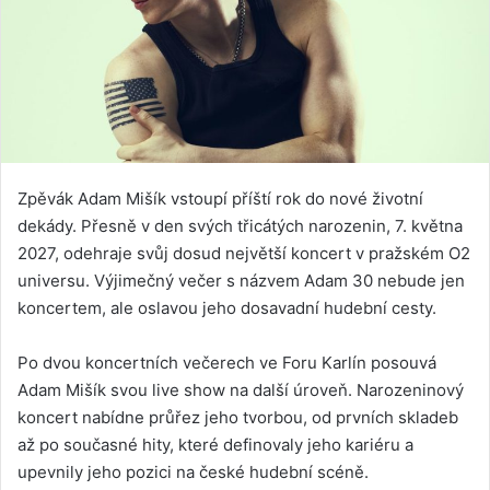
Zpěvák Adam Mišík vstoupí příští rok do nové životní
dekády. Přesně v den svých třicátých narozenin, 7. května
2027, odehraje svůj dosud největší koncert v pražském O2
universu. Výjimečný večer s názvem Adam 30 nebude jen
koncertem, ale oslavou jeho dosavadní hudební cesty.
Po dvou koncertních večerech ve Foru Karlín posouvá
Adam Mišík svou live show na další úroveň. Narozeninový
koncert nabídne průřez jeho tvorbou, od prvních skladeb
až po současné hity, které definovaly jeho kariéru a
upevnily jeho pozici na české hudební scéně.