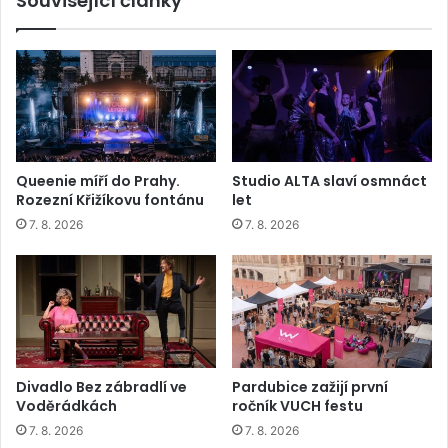
Související články
Queenie míří do Prahy.
Studio ALTA slaví osmnáct
Rozezní Křižíkovu fontánu
let
7. 8. 2026
7. 8. 2026
Divadlo Bez zábradlí ve
Pardubice zažijí první
Voděrádkách
ročník VUCH festu
7. 8. 2026
7. 8. 2026