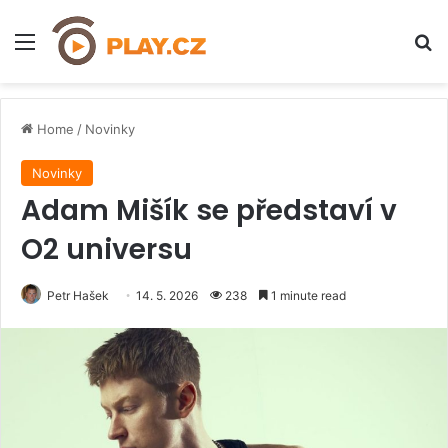
Menu
H
Home
/
Novinky
Novinky
Adam Mišík se představí v
O2 universu
Petr Hašek
14. 5. 2026
238
1 minute read