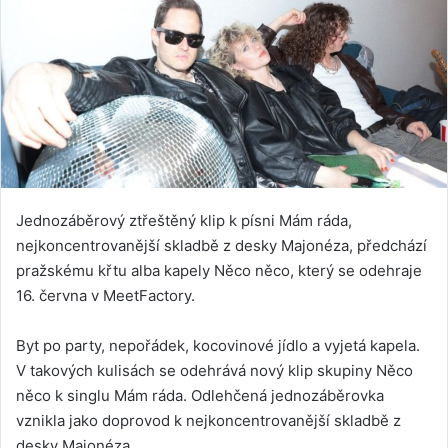
Jednozáběrový ztřeštěný klip k písni Mám ráda,
nejkoncentrovanější skladbě z desky Majonéza, předchází
pražskému křtu alba kapely Něco něco, který se odehraje
16. června v MeetFactory.
Byt po party, nepořádek, kocovinové jídlo a vyjetá kapela.
V takových kulisách se odehrává nový klip skupiny Něco
něco k singlu Mám ráda. Odlehčená jednozáběrovka
vznikla jako doprovod k nejkoncentrovanější skladbě z
desky Majonéza