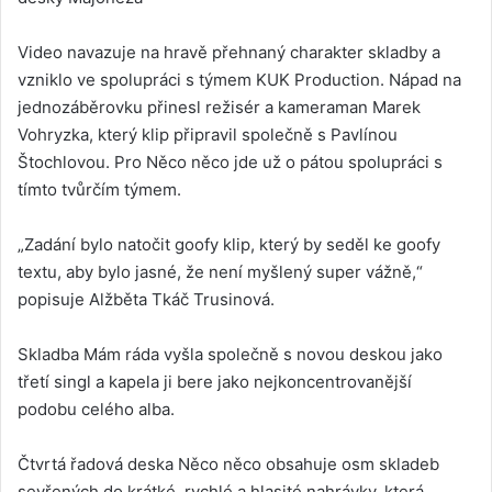
Video navazuje na hravě přehnaný charakter skladby a
vzniklo ve spolupráci s týmem KUK Production. Nápad na
jednozáběrovku přinesl režisér a kameraman Marek
Vohryzka, který klip připravil společně s Pavlínou
Štochlovou. Pro Něco něco jde už o pátou spolupráci s
tímto tvůrčím týmem.
„Zadání bylo natočit goofy klip, který by seděl ke goofy
textu, aby bylo jasné, že není myšlený super vážně,“
popisuje Alžběta Tkáč Trusinová.
Skladba Mám ráda vyšla společně s novou deskou jako
třetí singl a kapela ji bere jako nejkoncentrovanější
podobu celého alba.
Čtvrtá řadová deska Něco něco obsahuje osm skladeb
sevřených do krátké, rychlé a hlasité nahrávky, která