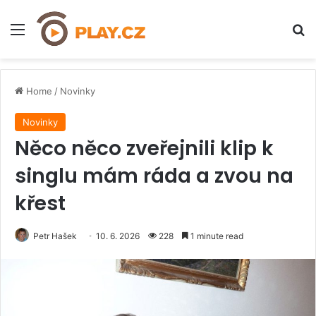
Menu
H
Home
/
Novinky
Novinky
Něco něco zveřejnili klip k
singlu mám ráda a zvou na
křest
Petr Hašek
10. 6. 2026
228
1 minute read