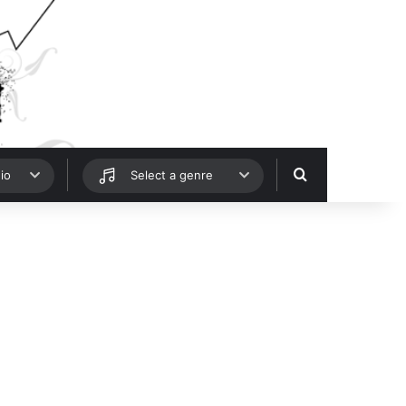
Hledat
io
Select a genre