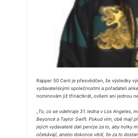
Rapper 50 Cent je přesvědčen, že výsledky v
vydavatelskými společnostmi a pořadateli anke
nominovám již třináctkrát, ovšem ani jednou ne
„
To, co se odehraje 31. ledna v Los Angeles, m
Beyoncé a Taylor Swift. Pokud vím, obě mají př
jejich vydavatelé dali peníze za to, aby holky 
očekávají, anebo dokonce vědí, že za to dosta