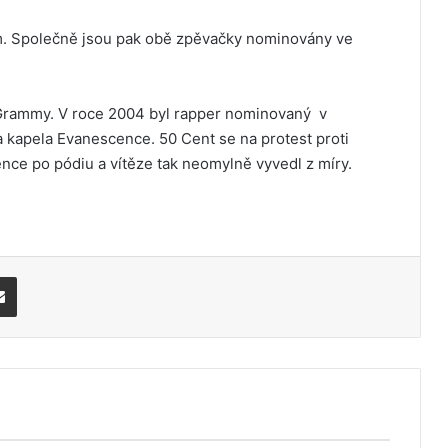
m. Společně jsou pak obě zpěvačky nominovány ve
n Grammy. V roce 2004 byl rapper nominovaný v
a kapela Evanescence. 50 Cent se na protest proti
e po pódiu a vítěze tak neomylně vyvedl z míry.
Share via Email