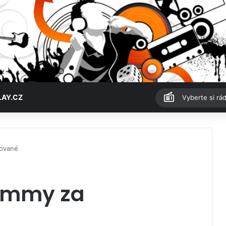
LAY.CZ
Vyberte si rád
ované
ammy za