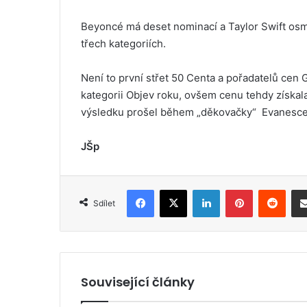
Beyoncé má deset nominací a Taylor Swift os
třech kategoriích.
Není to první střet 50 Centa a pořadatelů ce
kategorii Objev roku, ovšem cenu tehdy získal
výsledku prošel během „děkovačky“ Evanescenc
JŠp
Facebook
X
LinkedIn
Pinterest
Reddit
Sdílet
Související články