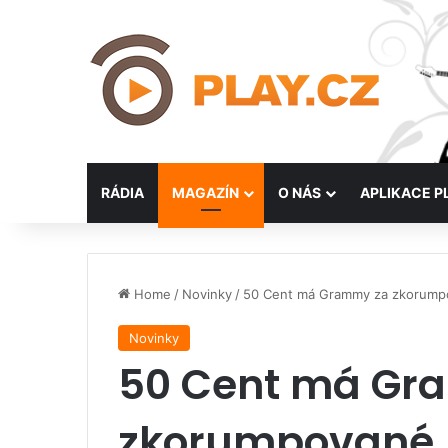
RÁDIA
MAGAZÍN
O NÁS
APLIKACE P
Home
/
Novinky
/
50 Cent má Grammy za zkorump
Novinky
50 Cent má Gr
zkorumpované