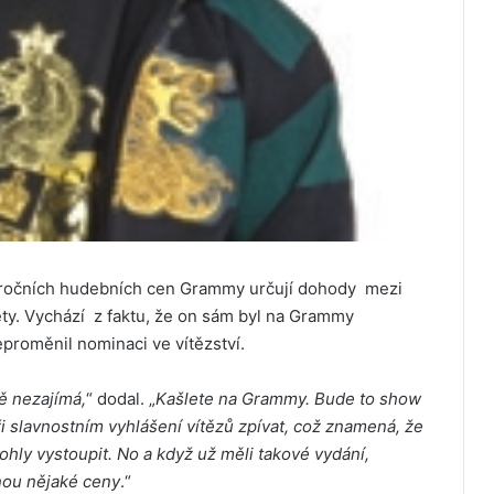
ýročních hudebních cen Grammy určují dohody mezi
ty. Vychází z faktu, že on sám byl na Grammy
proměnil nominaci ve vítězství.
ě nezajímá,
“ dodal. „
Kašlete na Grammy. Bude to show
i slavnostním vyhlášení vítězů zpívat, což znamená, že
mohly vystoupit. No a když už měli takové vydání,
nou nějaké ceny
.“