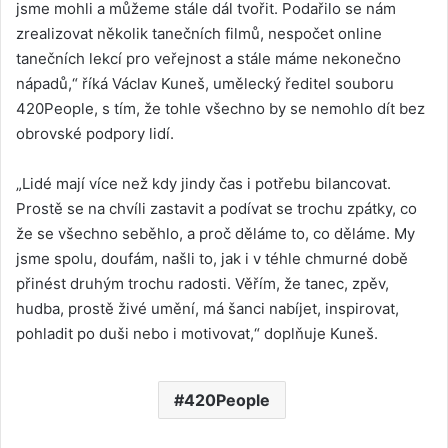
jsme mohli a můžeme stále dál tvořit. Podařilo se nám
zrealizovat několik tanečních filmů, nespočet online
tanečních lekcí pro veřejnost a stále máme nekonečno
nápadů,“ říká Václav Kuneš, umělecký ředitel souboru
420People, s tím, že tohle všechno by se nemohlo dít bez
obrovské podpory lidí.
„Lidé mají více než kdy jindy čas i potřebu bilancovat.
Prostě se na chvíli zastavit a podívat se trochu zpátky, co
že se všechno seběhlo, a proč děláme to, co děláme. My
jsme spolu, doufám, našli to, jak i v téhle chmurné době
přinést druhým trochu radosti. Věřím, že tanec, zpěv,
hudba, prostě živé umění, má šanci nabíjet, inspirovat,
pohladit po duši nebo i motivovat,“ doplňuje Kuneš.
420People