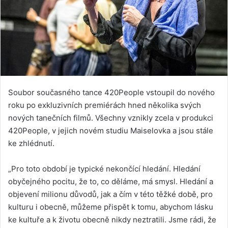
Soubor současného tance 420People vstoupil do nového
roku po exkluzivních premiérách hned několika svých
nových tanečních filmů. Všechny vznikly zcela v produkci
420People, v jejich novém studiu Maiselovka a jsou stále
ke zhlédnutí.
„Pro toto období je typické nekončící hledání. Hledání
obyčejného pocitu, že to, co děláme, má smysl. Hledání a
objevení milionu důvodů, jak a čím v této těžké době, pro
kulturu i obecně, můžeme přispět k tomu, abychom lásku
ke kultuře a k životu obecně nikdy neztratili. Jsme rádi, že