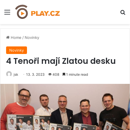
Menu
H
Home
/
Novinky
Novinky
4 Tenoři mají Zlatou desku
jsk
13. 3. 2023
408
1 minute read