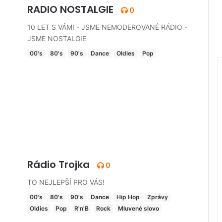
RADIO NOSTALGIE
0
10 LET S VÁMI - JSME NEMODEROVANÉ RÁDIO -
JSME NOSTALGIE
00's
80's
90's
Dance
Oldies
Pop
Rádio Trojka
0
TO NEJLEPŠÍ PRO VÁS!
00's
80's
90's
Dance
Hip Hop
Zprávy
Oldies
Pop
R'n'B
Rock
Mluvené slovo