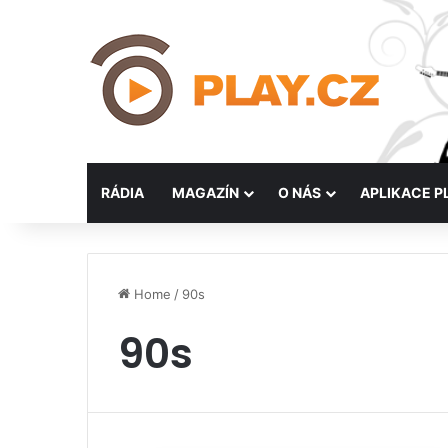
RÁDIA
MAGAZÍN
O NÁS
APLIKACE P
Home
/
90s
90s