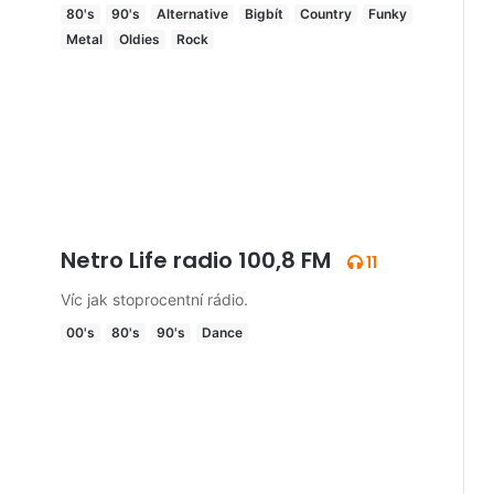
80's
90's
Alternative
Bigbít
Country
Funky
Metal
Oldies
Rock
Netro Life radio 100,8 FM
11
Víc jak stoprocentní rádio.
00's
80's
90's
Dance