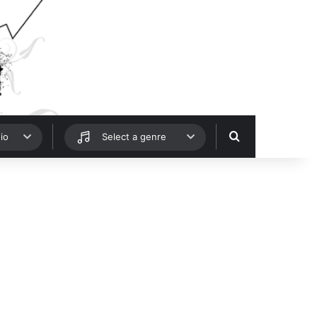
Hledat
io
Select a genre