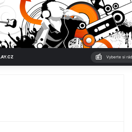
LAY.CZ
Vyberte si rád