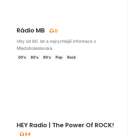
Rádio MB
0
Hity od 80. let a nejrychlejší informace z
Mladoboleslavska.
00's
80's
90's
Pop
Rock
HEY Radio | The Power Of ROCK!
64