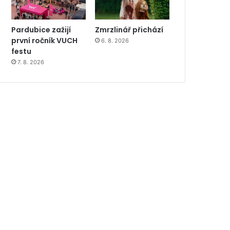
Pardubice zažijí
Zmrzlinář přichází
první ročník VUCH
6. 8. 2026
festu
7. 8. 2026