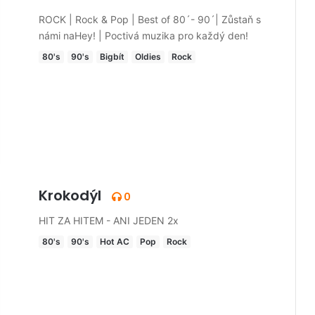
ROCK | Rock & Pop | Best of 80´- 90´| Zůstaň s
námi naHey! | Poctivá muzika pro každý den!
80's
90's
Bigbít
Oldies
Rock
Krokodýl
0
HIT ZA HITEM - ANI JEDEN 2x
80's
90's
Hot AC
Pop
Rock