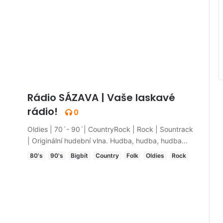
Rádio SÁZAVA | Vaše laskavé
rádio!
0
Oldies | 70´- 90´| CountryRock | Rock | Sountrack
| Originální hudební vlna. Hudba, hudba, hudba...
80's
90's
Bigbít
Country
Folk
Oldies
Rock