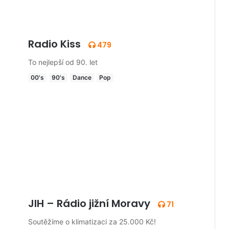
Radio Kiss
479
To nejlepší od 90. let
00's
90's
Dance
Pop
JIH – Rádio jižní Moravy
71
Soutěžíme o klimatizaci za 25.000 Kč!