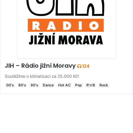
JIH – Rádio jižní Moravy
124
Soutěžíme o klimatizaci za 25.000 Kč!
00's
80's
90's
Dance
Hot AC
Pop
R'n'B
Rock