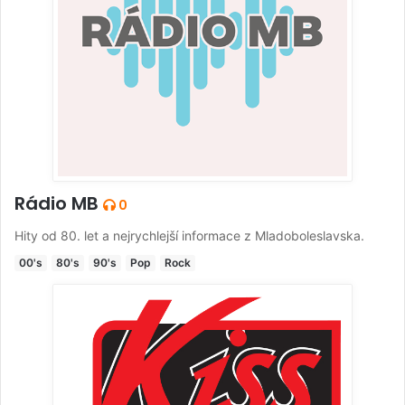
Rádio MB
0
Hity od 80. let a nejrychlejší informace z Mladoboleslavska.
00's
80's
90's
Pop
Rock