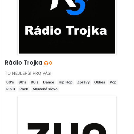
Rádio Trojka
0
TO NEJLEPŠÍ PRO VÁS!
00's
80's
90's
Dance
Hip Hop
Zprávy
Oldies
Pop
R'n'B
Rock
Mluvené slovo