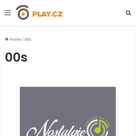
Menu
H
Home
/
00s
00s