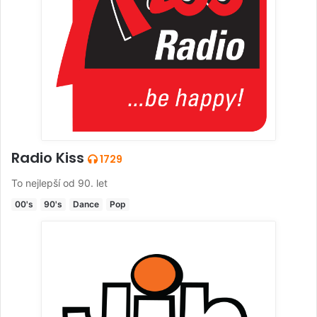
Radio Kiss
1729
To nejlepší od 90. let
00's
90's
Dance
Pop