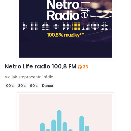
Netro Life radio 100,8 FM
33
Víc jak stoprocentní rádio.
00's
80's
90's
Dance