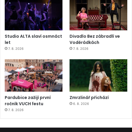
Studio ALTA slaví osmnáct
Divadlo Bez zábradlí ve
let
Voděrádkách
7. 8. 2026
7. 8. 2026
Pardubice zažijí první
Zmrzlinář přichází
ročník VUCH festu
6. 8. 2026
7. 8. 2026