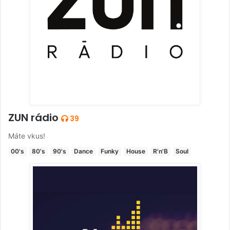
ZUN rádio
39
Máte vkus!
00's
80's
90's
Dance
Funky
House
R'n'B
Soul