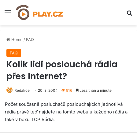
Menu
H
Home
/
FAQ
FAQ
Kolik lidi poslouchá rádia
přes Internet?
Redakce
20. 8. 2004
916
Less than a minute
Počet současně posluchačů poslouchajících jednotlivá
rádia právě teď najdete na tomto webu u každého rádia a
také v boxu TOP Rádia.