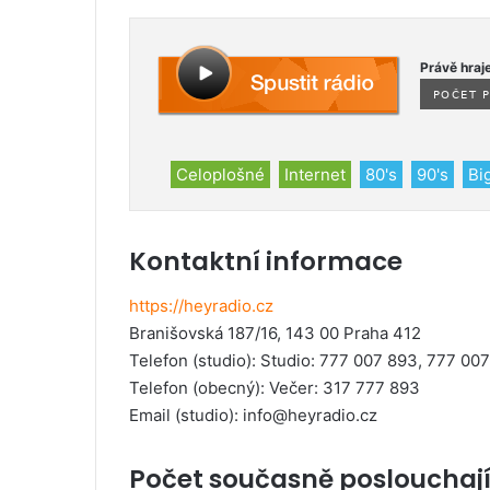
Právě hraj
Celoplošné
Internet
80's
90's
Bi
Kontaktní informace
https://heyradio.cz
Branišovská 187/16, 143 00 Praha 412
Telefon (studio)
: Studio: 777 007 893, 777 00
Telefon (obecný)
: Večer: 317 777 893
Email (studio):
info@heyradio.cz
Počet současně poslouchaj