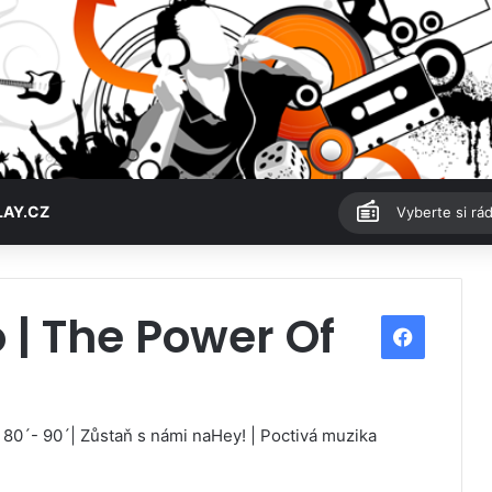
LAY.CZ
Vyberte si rád
 | The Power Of
F
a
c
 80´- 90´| Zůstaň s námi naHey! | Poctivá muzika
e