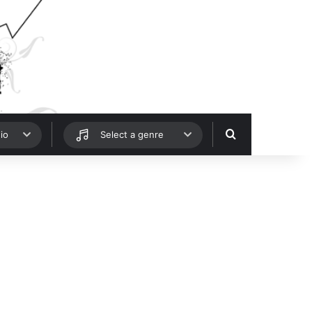
Hledat
io
Select a genre