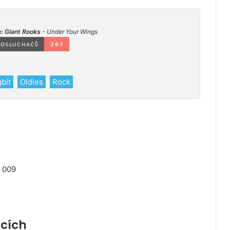
b
o
e:
Giant Rooks
- Under Your Wings
o
k
gbít
Oldies
Rock
7 009
ících