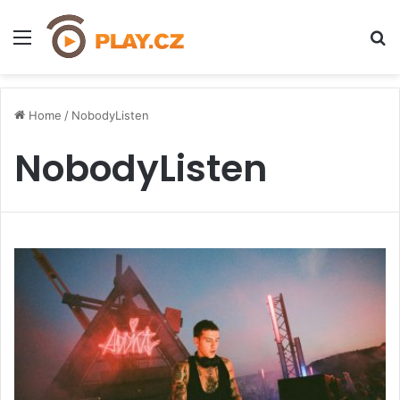
Menu
H
Home
/
NobodyListen
NobodyListen