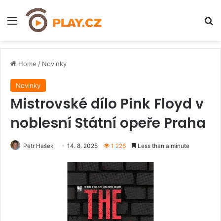
Menu
H
Home
/
Novinky
Novinky
Mistrovské dílo Pink Floyd v
noblesní Státní opeře Praha
Petr Hašek
14. 8. 2025
1 226
Less than a minute