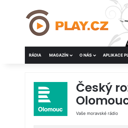
RÁDIA
MAGAZÍN
O NÁS
APLIKACE P
Český ro
Olomou
Vaše moravské rádio