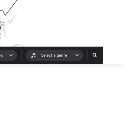
Hledat
io
Select a genre